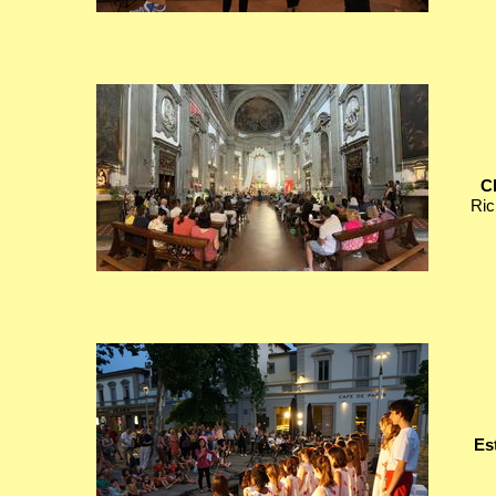
Ch
Ric
Est