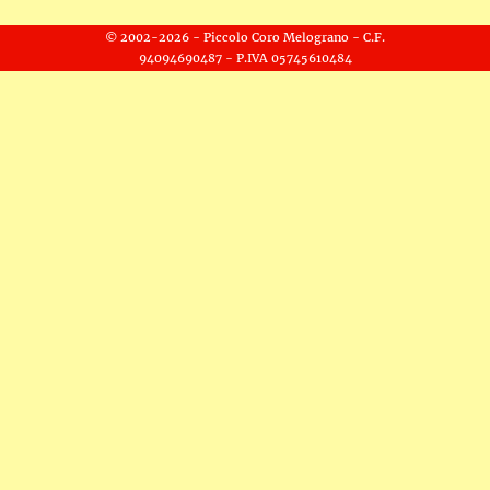
© 2002-
2026
- Piccolo Coro Melograno - C.F.
94094690487 - P.IVA 05745610484