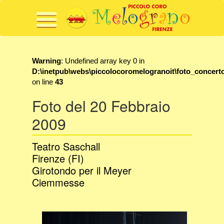
Menu
Warning
: Undefined array key 0 in
D:\inetpub\webs\piccolocoromelogranoit\foto_concert
on line
43
Foto del 20 Febbraio
2009
Teatro Saschall
Firenze (FI)
Girotondo per il Meyer
Ciemmesse