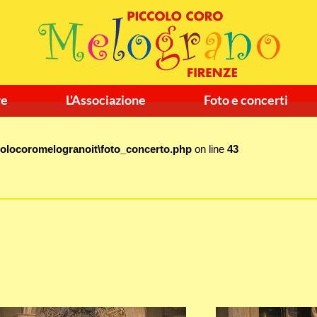
re
L'Associazione
Foto e concerti
colocoromelogranoit\foto_concerto.php
on line
43